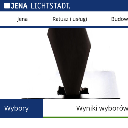
Panel zarządzania plikami cookies
Jena
Ratusz i usługi
Budown
Wybory
Wyniki wyboró