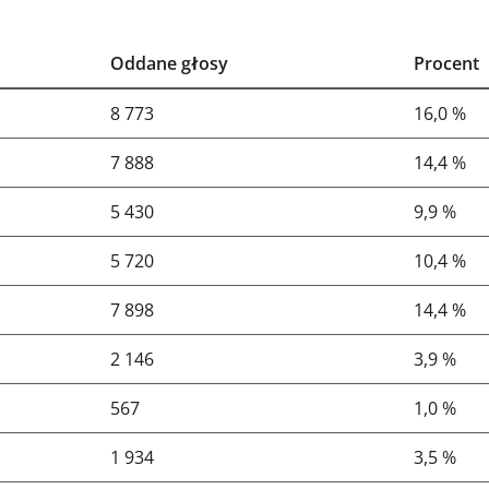
Oddane głosy
Procent
8 773
16,0 %
7 888
14,4 %
5 430
9,9 %
5 720
10,4 %
7 898
14,4 %
2 146
3,9 %
567
1,0 %
1 934
3,5 %