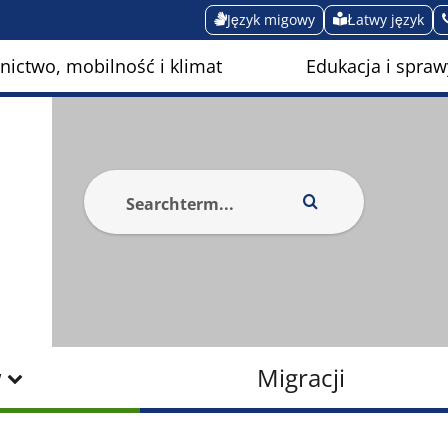
Język migowy
Łatwy język
ictwo, mobilność i klimat
Edukacja i spraw
w
Migracji